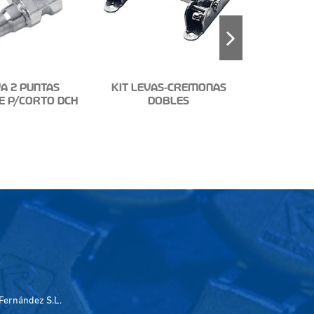
A 2 PUNTAS
KIT LEVAS-CREMONAS
E P/CORTO DCH
DOBLES
LEVA 
PEQUEÑA
Fernández S.L.