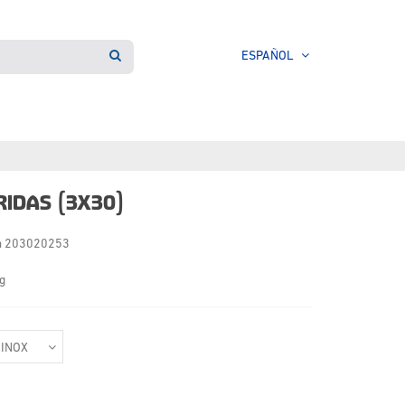
ESPAÑOL
RIDAS (3X30)
a
203020253
g