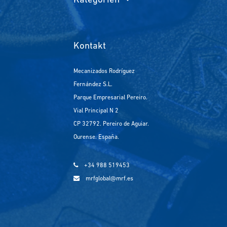
Kategorien
Kontakt
Mecanizados Rodríguez
Fernández S.L.
Parque Empresarial Pereiro.
Vial Principal N 2
CP 32792. Pereiro de Aguiar.
Ourense. España.
+34 988 519453
mrfglobal@mrf.es